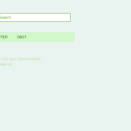
UTER
OBST
n Sie jetzt Gartenmöbel! –
take.de