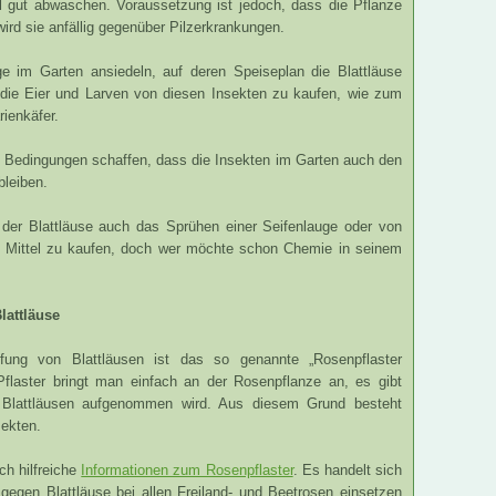
l gut abwaschen. Voraussetzung ist jedoch, dass die Pflanze
ird sie anfällig gegenüber Pilzerkrankungen.
 im Garten ansiedeln, auf deren Speiseplan die Blattläuse
ie Eier und Larven von diesen Insekten zu kaufen, wie zum
rienkäfer.
 Bedingungen schaffen, dass die Insekten im Garten auch den
bleiben.
der Blattläuse auch das Sprühen einer Seifenlauge oder von
le Mittel zu kaufen, doch wer möchte schon Chemie in seinem
lattläuse
fung von Blattläusen ist das so genannte „Rosenpflaster
Pflaster bringt man einfach an der Rosenpflanze an, es gibt
n Blattläusen aufgenommen wird. Aus diesem Grund besteht
sekten.
ch hilfreiche
Informationen zum Rosenpflaster
. Es handelt sich
gegen Blattläuse bei allen Freiland- und Beetrosen einsetzen