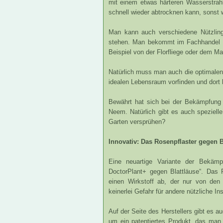
mit einem etwas härteren Wasserstrah
schnell wieder abtrocknen kann, sonst w
Man kann auch verschiedene Nützlinge
stehen. Man bekommt im Fachhandel d
Beispiel von der Florfliege oder dem Ma
Natürlich muss man auch die optimalen
idealen Lebensraum vorfinden und dort 
Bewährt hat sich bei der Bekämpfung 
Neem. Natürlich gibt es auch speziel
Garten versprühen?
Innovativ: Das Rosenpflaster gegen B
Eine neuartige Variante der Bekämp
DoctorPlant+ gegen Blattläuse“. Das 
einen Wirkstoff ab, der nur von de
keinerlei Gefahr für andere nützliche In
Auf der Seite des Herstellers gibt es au
um ein patentiertes Produkt, das man 