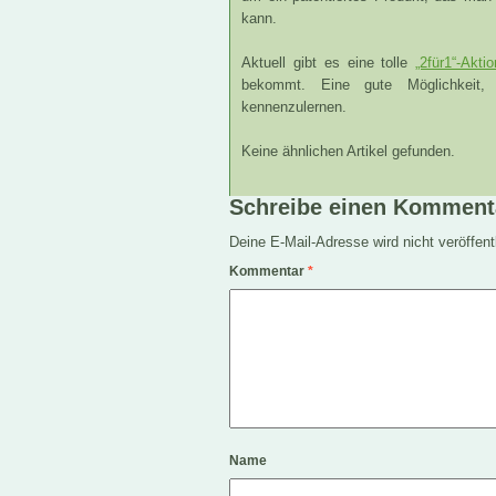
kann.
Aktuell gibt es eine tolle
„2für1“-Aktio
bekommt. Eine gute Möglichkeit,
kennenzulernen.
Keine ähnlichen Artikel gefunden.
Schreibe einen Komment
Deine E-Mail-Adresse wird nicht veröffentl
Kommentar
*
Name