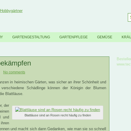
IY
GARTENGESTALTUNG
GARTENPFLEGE
GEMÜSE
KRÄ
Bestelle
 bekämpfen
www.tec
No comments
nzen in heimischen Gärten, was sicher an ihrer Schönheit und
ch verschiedene Schädlinge können der Königin der Blumen
ie Blattläuse.
r, der
leinen
Blattläuse sind an Rosen recht häufig zu finden
l und
ihren
kennen und macht sich dann Gedanken, wie man sie so schnell