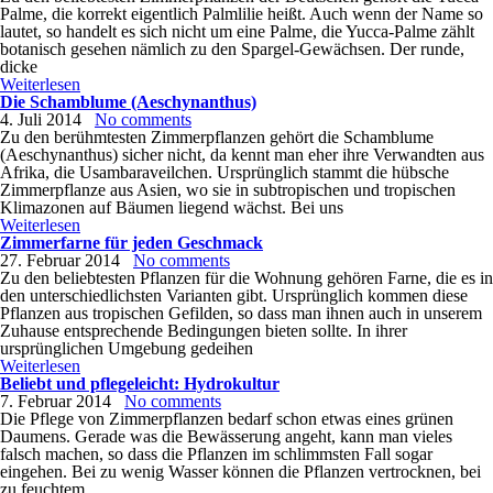
Palme, die korrekt eigentlich Palmlilie heißt. Auch wenn der Name so
lautet, so handelt es sich nicht um eine Palme, die Yucca-Palme zählt
botanisch gesehen nämlich zu den Spargel-Gewächsen. Der runde,
dicke
Weiterlesen
Die Schamblume (Aeschynanthus)
4. Juli 2014
No comments
Zu den berühmtesten Zimmerpflanzen gehört die Schamblume
(Aeschynanthus) sicher nicht, da kennt man eher ihre Verwandten aus
Afrika, die Usambaraveilchen. Ursprünglich stammt die hübsche
Zimmerpflanze aus Asien, wo sie in subtropischen und tropischen
Klimazonen auf Bäumen liegend wächst. Bei uns
Weiterlesen
Zimmerfarne für jeden Geschmack
27. Februar 2014
No comments
Zu den beliebtesten Pflanzen für die Wohnung gehören Farne, die es in
den unterschiedlichsten Varianten gibt. Ursprünglich kommen diese
Pflanzen aus tropischen Gefilden, so dass man ihnen auch in unserem
Zuhause entsprechende Bedingungen bieten sollte. In ihrer
ursprünglichen Umgebung gedeihen
Weiterlesen
Beliebt und pflegeleicht: Hydrokultur
7. Februar 2014
No comments
Die Pflege von Zimmerpflanzen bedarf schon etwas eines grünen
Daumens. Gerade was die Bewässerung angeht, kann man vieles
falsch machen, so dass die Pflanzen im schlimmsten Fall sogar
eingehen. Bei zu wenig Wasser können die Pflanzen vertrocknen, bei
zu feuchtem