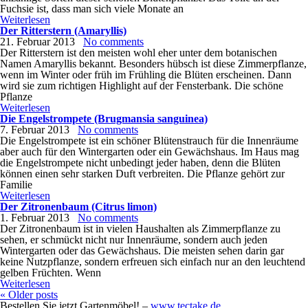
Fuchsie ist, dass man sich viele Monate an
Weiterlesen
Der Ritterstern (Amaryllis)
21. Februar 2013
No comments
Der Ritterstern ist den meisten wohl eher unter dem botanischen
Namen Amaryllis bekannt. Besonders hübsch ist diese Zimmerpflanze,
wenn im Winter oder früh im Frühling die Blüten erscheinen. Dann
wird sie zum richtigen Highlight auf der Fensterbank. Die schöne
Pflanze
Weiterlesen
Die Engelstrompete (Brugmansia sanguinea)
7. Februar 2013
No comments
Die Engelstrompete ist ein schöner Blütenstrauch für die Innenräume
aber auch für den Wintergarten oder ein Gewächshaus. Im Haus mag
die Engelstrompete nicht unbedingt jeder haben, denn die Blüten
können einen sehr starken Duft verbreiten. Die Pflanze gehört zur
Familie
Weiterlesen
Der Zitronenbaum (Citrus limon)
1. Februar 2013
No comments
Der Zitronenbaum ist in vielen Haushalten als Zimmerpflanze zu
sehen, er schmückt nicht nur Innenräume, sondern auch jeden
Wintergarten oder das Gewächshaus. Die meisten sehen darin gar
keine Nutzpflanze, sondern erfreuen sich einfach nur an den leuchtend
gelben Früchten. Wenn
Weiterlesen
«
Older posts
Bestellen Sie jetzt Gartenmöbel! –
www.tectake.de