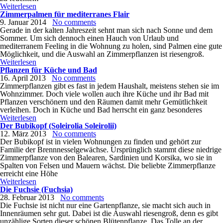
Weiterlesen
Zimmerpalmen für mediterranes Flair
9. Januar 2014
No comments
Gerade in der kalten Jahreszeit sehnt man sich nach Sonne und dem
Sommer. Um sich dennoch einen Hauch von Urlaub und
mediterranem Feeling in die Wohnung zu holen, sind Palmen eine gute
Möglichkeit, und die Auswahl an Zimmerpflanzen ist riesengroß.
Weiterlesen
Pflanzen für Küche und Bad
16. April 2013
No comments
Zimmerpflanzen gibt es fast in jedem Haushalt, meistens stehen sie im
Wohnzimmer. Doch viele wollen auch ihre Küche und ihr Bad mit
Pflanzen verschönern und den Räumen damit mehr Gemütlichkeit
verleihen. Doch in Küche und Bad herrscht ein ganz besonderes
Weiterlesen
Der Bubikopf (Soleirolia Soleirolii)
12. März 2013
No comments
Der Bubikopf ist in vielen Wohnungen zu finden und gehört zur
Familie der Brennnesselgewächse. Ursprünglich stammt diese niedrige
Zimmerpflanze von den Balearen, Sardinien und Korsika, wo sie in
Spalten von Felsen und Mauern wächst. Die beliebte Zimmerpflanze
erreicht eine Höhe
Weiterlesen
Die Fuchsie (Fuchsia)
28. Februar 2013
No comments
Die Fuchsie ist nicht nur eine Gartenpflanze, sie macht sich auch in
Innenräumen sehr gut. Dabei ist die Auswahl riesengroß, denn es gibt
unzählige Sorten dieser schönen Blütenpflanze. Das Tolle an der