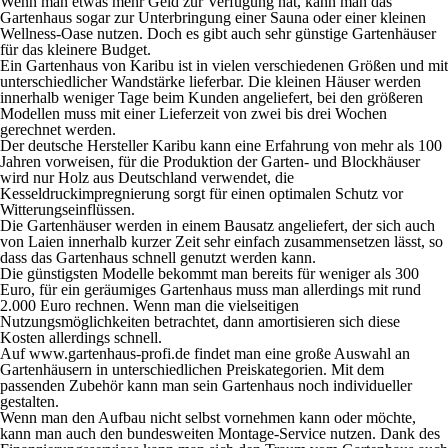
Wenn man etwas mehr Geld zur Verfügung hat, kann man das
Gartenhaus sogar zur Unterbringung einer Sauna oder einer kleinen
Wellness-Oase nutzen. Doch es gibt auch sehr günstige Gartenhäuser
für das kleinere Budget.
Ein Gartenhaus von Karibu ist in vielen verschiedenen Größen und mit
unterschiedlicher Wandstärke lieferbar. Die kleinen Häuser werden
innerhalb weniger Tage beim Kunden angeliefert, bei den größeren
Modellen muss mit einer Lieferzeit von zwei bis drei Wochen
gerechnet werden.
Der deutsche Hersteller Karibu kann eine Erfahrung von mehr als 100
Jahren vorweisen, für die Produktion der Garten- und Blockhäuser
wird nur Holz aus Deutschland verwendet, die
Kesseldruckimpregnierung sorgt für einen optimalen Schutz vor
Witterungseinflüssen.
Die Gartenhäuser werden in einem Bausatz angeliefert, der sich auch
von Laien innerhalb kurzer Zeit sehr einfach zusammensetzen lässt, so
dass das Gartenhaus schnell genutzt werden kann.
Die günstigsten Modelle bekommt man bereits für weniger als 300
Euro, für ein geräumiges Gartenhaus muss man allerdings mit rund
2.000 Euro rechnen. Wenn man die vielseitigen
Nutzungsmöglichkeiten betrachtet, dann amortisieren sich diese
Kosten allerdings schnell.
Auf www.gartenhaus-profi.de findet man eine große Auswahl an
Gartenhäusern in unterschiedlichen Preiskategorien. Mit dem
passenden Zubehör kann man sein Gartenhaus noch individueller
gestalten.
Wenn man den Aufbau nicht selbst vornehmen kann oder möchte,
kann man auch den bundesweiten Montage-Service nutzen. Dank des