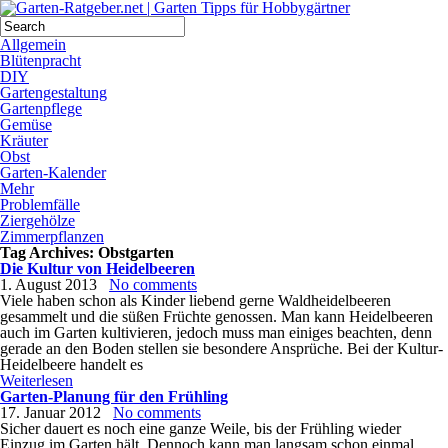
Allgemein
Blütenpracht
DIY
Gartengestaltung
Gartenpflege
Gemüse
Kräuter
Obst
Garten-Kalender
Mehr
Problemfälle
Ziergehölze
Zimmerpflanzen
Tag Archives:
Obstgarten
Die Kultur von Heidelbeeren
1. August 2013
No comments
Viele haben schon als Kinder liebend gerne Waldheidelbeeren
gesammelt und die süßen Früchte genossen. Man kann Heidelbeeren
auch im Garten kultivieren, jedoch muss man einiges beachten, denn
gerade an den Boden stellen sie besondere Ansprüche. Bei der Kultur-
Heidelbeere handelt es
Weiterlesen
Garten-Planung für den Frühling
17. Januar 2012
No comments
Sicher dauert es noch eine ganze Weile, bis der Frühling wieder
Einzug im Garten hält. Dennoch kann man langsam schon einmal