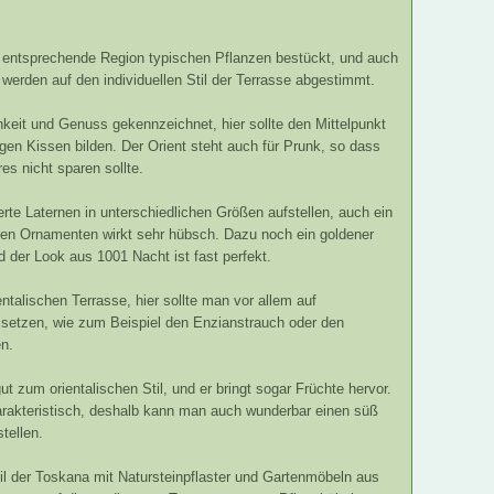
e entsprechende Region typischen Pflanzen bestückt, und auch
erden auf den individuellen Stil der Terrasse abgestimmt.
hkeit und Genuss gekennzeichnet, hier sollte den Mittelpunkt
igen Kissen bilden. Der Orient steht auch für Prunk, so dass
s nicht sparen sollte.
te Laternen in unterschiedlichen Größen aufstellen, auch ein
nen Ornamenten wirkt sehr hübsch. Dazu noch ein goldener
 der Look aus 1001 Nacht ist fast perfekt.
ntalischen Terrasse, hier sollte man vor allem auf
 setzen, wie zum Beispiel den Enzianstrauch oder den
en.
 zum orientalischen Stil, und er bringt sogar Früchte hervor.
arakteristisch, deshalb kann man auch wunderbar einen süß
tellen.
til der Toskana mit Natursteinpflaster und Gartenmöbeln aus