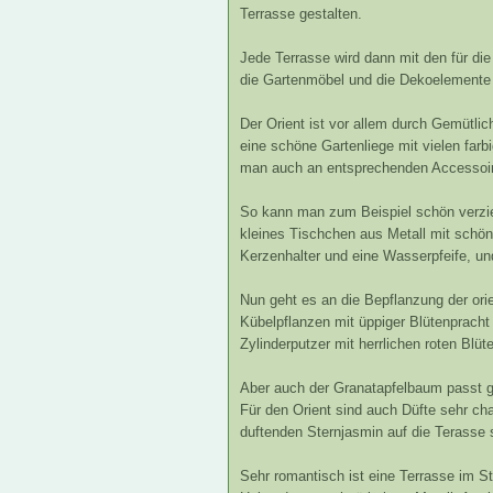
Terrasse gestalten.
Jede Terrasse wird dann mit den für di
die Gartenmöbel und die Dekoelemente w
Der Orient ist vor allem durch Gemütlic
eine schöne Gartenliege mit vielen farb
man auch an entsprechenden Accessoire
So kann man zum Beispiel schön verzier
kleines Tischchen aus Metall mit schö
Kerzenhalter und eine Wasserpfeife, und
Nun geht es an die Bepflanzung der orie
Kübelpflanzen mit üppiger Blütenpracht
Zylinderputzer mit herrlichen roten Blüt
Aber auch der Granatapfelbaum passt gut
Für den Orient sind auch Düfte sehr ch
duftenden Sternjasmin auf die Terasse s
Sehr romantisch ist eine Terrasse im S