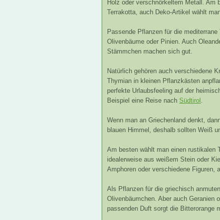
Holz oder verschnörkeltem Metall. Am 
Terrakotta, auch Deko-Artikel wählt ma
Passende Pflanzen für die mediterrane
Olivenbäume oder Pinien. Auch Oleande
Stämmchen machen sich gut.
Natürlich gehören auch verschiedene 
Thymian in kleinen Pflanzkästen anpfla
perfekte Urlaubsfeeling auf der heimisc
Beispiel eine Reise nach
Südtirol
.
Wenn man an Griechenland denkt, dann 
blauen Himmel, deshalb sollten Weiß un
Am besten wählt man einen rustikalen Ti
idealerweise aus weißem Stein oder Kie
Amphoren oder verschiedene Figuren, a
Als Pflanzen für die griechisch anmuten
Olivenbäumchen. Aber auch Geranien od
passenden Duft sorgt die Bitterorange m