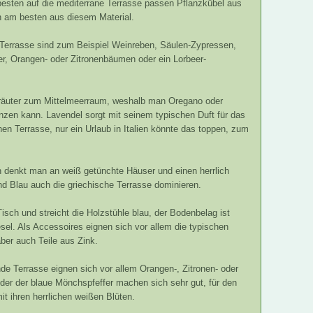
besten auf die mediterrane Terrasse passen Pflanzkübel aus
n am besten aus diesem Material.
 Terrasse sind zum Beispiel Weinreben, Säulen-Zypressen,
r, Orangen- oder Zitronenbäumen oder ein Lorbeer-
Kräuter zum Mittelmeerraum, weshalb man Oregano oder
nzen kann. Lavendel sorgt mit seinem typischen Duft für das
hen Terrasse, nur ein Urlaub in Italien könnte das toppen, zum
denkt man an weiß getünchte Häuser und einen herrlich
d Blau auch die griechische Terrasse dominieren.
sch und streicht die Holzstühle blau, der Bodenbelag ist
sel. Als Accessoires eignen sich vor allem die typischen
ber auch Teile aus Zink.
de Terrasse eignen sich vor allem Orangen-, Zitronen- oder
er der blaue Mönchspfeffer machen sich sehr gut, für den
it ihren herrlichen weißen Blüten.