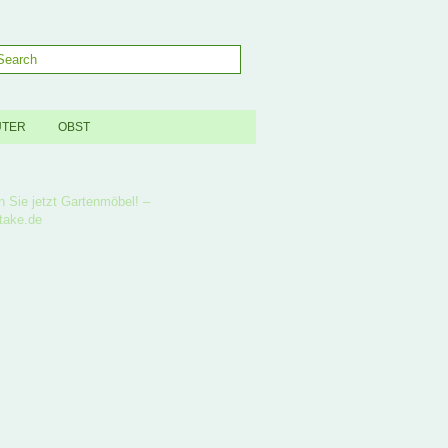
UTER
OBST
n Sie jetzt Gartenmöbel! –
take.de