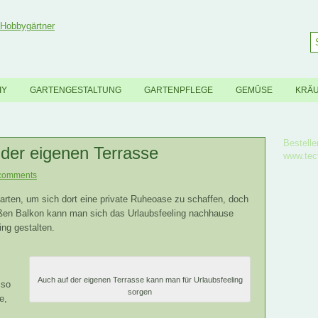
IY
GARTENGESTALTUNG
GARTENPFLEGE
GEMÜSE
KRÄ
Bestelle
der eigenen Terrasse
www.tec
comments
arten, um sich dort eine private Ruheoase zu schaffen, doch
oßen Balkon kann man sich das Urlaubsfeeling nachhause
ing gestalten.
Auch auf der eigenen Terrasse kann man für Urlaubsfeeling
 so
sorgen
e,