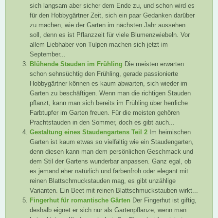
sich langsam aber sicher dem Ende zu, und schon wird es
für den Hobbygärtner Zeit, sich ein paar Gedanken darüber
zu machen, wie der Garten im nächsten Jahr aussehen
soll, denn es ist Pflanzzeit für viele Blumenzwiebeln. Vor
allem Liebhaber von Tulpen machen sich jetzt im
September...
Blühende Stauden im Frühling
Die meisten erwarten
schon sehnsüchtig den Frühling, gerade passionierte
Hobbygärtner können es kaum abwarten, sich wieder im
Garten zu beschäftigen. Wenn man die richtigen Stauden
pflanzt, kann man sich bereits im Frühling über herrliche
Farbtupfer im Garten freuen. Für die meisten gehören
Prachtstauden in den Sommer, doch es gibt auch...
Gestaltung eines Staudengartens Teil 2
Im heimischen
Garten ist kaum etwas so vielfältig wie ein Staudengarten,
denn diesen kann man dem persönlichen Geschmack und
dem Stil der Gartens wunderbar anpassen. Ganz egal, ob
es jemand eher natürlich und farbenfroh oder elegant mit
reinen Blattschmuckstauden mag, es gibt unzählige
Varianten. Ein Beet mit reinen Blattschmuckstauben wirkt...
Fingerhut für romantische Gärten
Der Fingerhut ist giftig,
deshalb eignet er sich nur als Gartenpflanze, wenn man