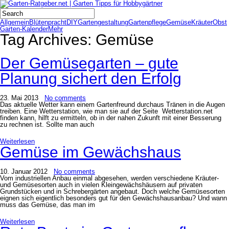
Allgemein
Blütenpracht
DIY
Gartengestaltung
Gartenpflege
Gemüse
Kräuter
Obst
Garten-Kalender
Mehr
Tag Archives:
Gemüse
Der Gemüsegarten – gute
Planung sichert den Erfolg
23. Mai 2013
No comments
Das aktuelle Wetter kann einem Gartenfreund durchaus Tränen in die Augen
treiben. Eine Wetterstation, wie man sie auf der Seite Wetterstation.net
finden kann, hilft zu ermitteln, ob in der nahen Zukunft mit einer Besserung
zu rechnen ist. Sollte man auch
Weiterlesen
Gemüse im Gewächshaus
10. Januar 2012
No comments
Vom industriellen Anbau einmal abgesehen, werden verschiedene Kräuter-
und Gemüsesorten auch in vielen Kleingewächshäusern auf privaten
Grundstücken und in Schrebergärten angebaut. Doch welche Gemüsesorten
eignen sich eigentlich besonders gut für den Gewächshausanbau? Und wann
muss das Gemüse, das man im
Weiterlesen