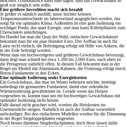
beachten. Grundsätzlich kann man sagen, dass das Gewächshaus so
groß wie möglich sein sollte.
Eine größere Investition macht sich bezahlt
Je größer es nämlich ausfällt, umso leichter können
Temperaturunterschiede im Jahresverlauf ausgeglichen werden, das
sorgt für ein optimales Klima. Außerdem ist eine gute Isolierung ein
wichtiger Punkt, das spart Energie, und man kann Kübelpflanzen zum
Überwintern unterbringen.
Im Handel hat man die Qual der Wahl, einfachere Gewächshäuser
bekommt man für ein paar Hundert Euro. Der Aufbau ist auch für
Laien recht einfach, die Befestigung erfolgt mit Hilfe von Ankern, die
in der Erde befestigt werden.
Wenn man ein hochwertigeres und größeres Gewächshaus bevorzugt,
dann liegt man schnell bei etwa 1.200 bis 2.000 Euro, nach oben ist
die Preisgrenze natürlich offen. In diesem Fall bekommt man in der
Regel ein Modell mit Aluminium-Rahmen, die Fixierung erfolgt durch
Beton-Fundamente in den Ecken.
Eine optimale Isolierung senkt Energiekosten
Ein Gewächshaus, das man im Winter beheizen möchte, benötigt
unbedingt ein gemauertes Fundament, damit eine ordentliche
Wärmeisolierung gewährleistet ist. Gerade wenn das Heizen
vorgesehen ist, kommt man um ein hochwertiges Gewächshaus mit
optimaler Isolierung nicht herum.
Falls darauf nicht geachtet wird, werden die Heizkosten ins
Unermessliche steigen. Natürlich ist auch der Aufbau wesentlich
aufwändiger. Bei den einfacheren Modellen werden für die Dämmung
in der Regel Stegdoppelplatten eingesetzt.
Noch besser dämmen Stegdreifachplatten, doch diese lassen dafür