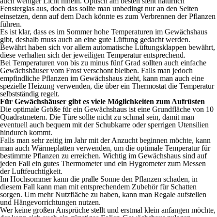
auch weniger Licht hinein. Optisch am besten sieht natürlich
Fensterglas aus, doch das sollte man unbedingt nur an den Seiten
einsetzen, denn auf dem Dach könnte es zum Verbrennen der Pflanzen
führen.
Es ist klar, dass es im Sommer hohe Temperaturen im Gewächshaus
gibt, deshalb muss auch an eine gute Lüftung gedacht werden.
Bewährt haben sich vor allem automatische Lüftungsklappen bewährt,
diese verhalten sich der jeweiligen Temperatur entsprechend.
Bei Temperaturen von bis zu minus fünf Grad sollten auch einfache
Gewächshäuser vom Frost verschont bleiben. Falls man jedoch
empfindliche Pflanzen im Gewächshaus zieht, kann man auch eine
spezielle Heizung verwenden, die über ein Thermostat die Temperatur
selbstständig regelt.
Für Gewächshäuser gibt es viele Möglichkeiten zum Aufrüsten
Die optimale Größe für ein Gewächshaus ist eine Grundfläche von 10
Quadratmetern. Die Türe sollte nicht zu schmal sein, damit man
eventuell auch bequem mit der Schubkarre oder sperrigen Utensilien
hindurch kommt.
Falls man sehr zeitig im Jahr mit der Anzucht beginnen möchte, kann
man auch Wärmeplatten verwenden, um die optimale Temperatur für
bestimmte Pflanzen zu erreichen. Wichtig im Gewächshaus sind auf
jeden Fall ein gutes Thermometer und ein Hygrometer zum Messen
der Luftfeuchtigkeit.
Im Hochsommer kann die pralle Sonne den Pflanzen schaden, in
diesem Fall kann man mit entsprechendem Zubehör für Schatten
sorgen. Um mehr Nutzfläche zu haben, kann man Regale aufstellen
und Hängevorrichtungen nutzen.
Wer keine großen Ansprüche stellt und erstmal klein anfangen möchte,