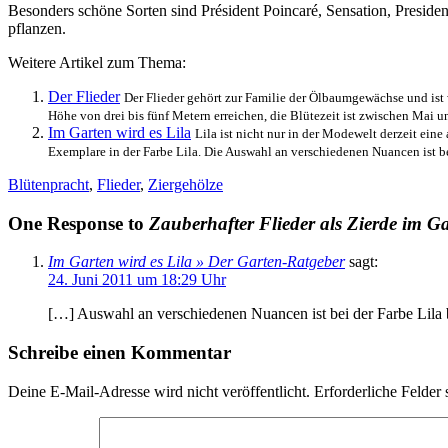
Besonders schöne Sorten sind Président Poincaré, Sensation, Preside
pflanzen.
Weitere Artikel zum Thema:
Der Flieder
Der Flieder gehört zur Familie der Ölbaumgewächse und ist
Höhe von drei bis fünf Metern erreichen, die Blütezeit ist zwischen Mai und
Im Garten wird es Lila
Lila ist nicht nur in der Modewelt derzeit ein
Exemplare in der Farbe Lila. Die Auswahl an verschiedenen Nuancen ist bei
Blütenpracht
,
Flieder
,
Ziergehölze
One Response to
Zauberhafter Flieder als Zierde im G
Im Garten wird es Lila » Der Garten-Ratgeber
sagt:
24. Juni 2011 um 18:29 Uhr
[…] Auswahl an verschiedenen Nuancen ist bei der Farbe Lila b
Schreibe einen Kommentar
Deine E-Mail-Adresse wird nicht veröffentlicht.
Erforderliche Felder 