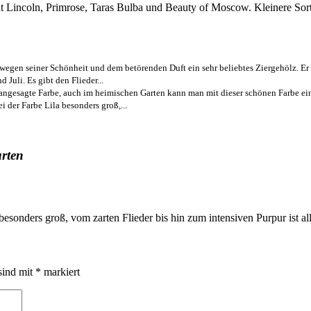
nt Lincoln, Primrose, Taras Bulba und Beauty of Moscow. Kleinere Sor
 wegen seiner Schönheit und dem betörenden Duft ein sehr beliebtes Ziergehölz. E
 Juli. Es gibt den Flieder...
e angesagte Farbe, auch im heimischen Garten kann man mit dieser schönen Farbe ei
 der Farbe Lila besonders groß,...
arten
esonders groß, vom zarten Flieder bis hin zum intensiven Purpur ist al
sind mit
*
markiert