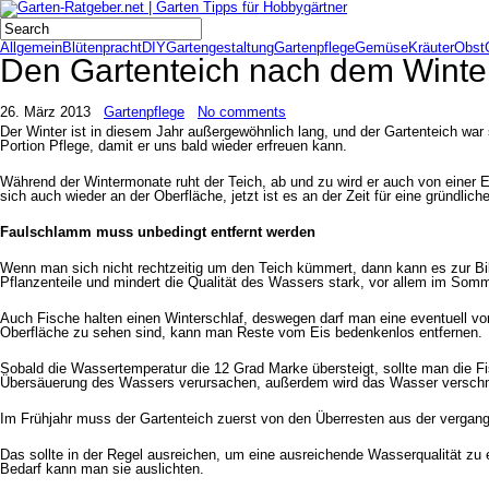
Allgemein
Blütenpracht
DIY
Gartengestaltung
Gartenpflege
Gemüse
Kräuter
Obst
Den Gartenteich nach dem Winte
26. März 2013
Gartenpflege
No comments
Der Winter ist in diesem Jahr außergewöhnlich lang, und der Gartenteich wa
Portion Pflege, damit er uns bald wieder erfreuen kann.
Während der Wintermonate ruht der Teich, ab und zu wird er auch von einer 
sich auch wieder an der Oberfläche, jetzt ist es an der Zeit für eine gründlic
Faulschlamm muss unbedingt entfernt werden
Wenn man sich nicht rechtzeitig um den Teich kümmert, dann kann es zur B
Pflanzenteile und mindert die Qualität des Wassers stark, vor allem im Somm
Auch Fische halten einen Winterschlaf, deswegen darf man eine eventuell vo
Oberfläche zu sehen sind, kann man Reste vom Eis bedenkenlos entfernen.
Sobald die Wassertemperatur die 12 Grad Marke übersteigt, sollte man die Fis
Übersäuerung des Wassers verursachen, außerdem wird das Wasser versch
Im Frühjahr muss der Gartenteich zuerst von den Überresten aus der vergang
Das sollte in der Regel ausreichen, um eine ausreichende Wasserqualität zu 
Bedarf kann man sie auslichten.