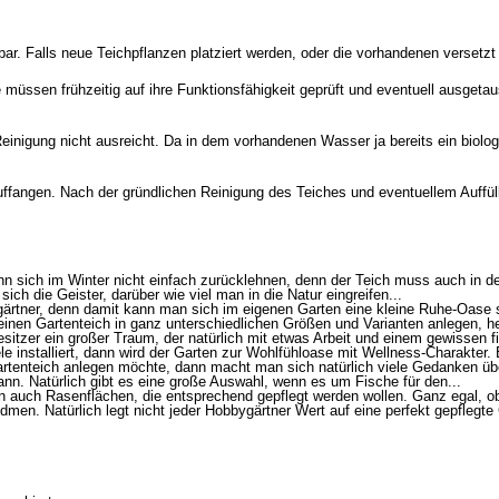
ar. Falls neue Teichpflanzen platziert werden, oder die vorhandenen versetz
e müssen frühzeitig auf ihre Funktionsfähigkeit geprüft und eventuell ausgeta
inigung nicht ausreicht. Da in dem vorhandenen Wasser ja bereits ein biolog
ffangen. Nach der gründlichen Reinigung des Teiches und eventuellem Auffül
nn sich im Winter nicht einfach zurücklehnen, denn der Teich muss auch in der
ch die Geister, darüber wie viel man in die Natur eingreifen...
gärtner, denn damit kann man sich im eigenen Garten eine kleine Ruhe-Oase s
einen Gartenteich in ganz unterschiedlichen Größen und Varianten anlegen, he
besitzer ein großer Traum, der natürlich mit etwas Arbeit und einem gewissen 
installiert, dann wird der Garten zur Wohlfühloase mit Wellness-Charakter. 
tenteich anlegen möchte, dann macht man sich natürlich viele Gedanken über
ann. Natürlich gibt es eine große Auswahl, wenn es um Fische für den...
 auch Rasenflächen, die entsprechend gepflegt werden wollen. Ganz egal, ob 
n. Natürlich legt nicht jeder Hobbygärtner Wert auf eine perfekt gepflegte G