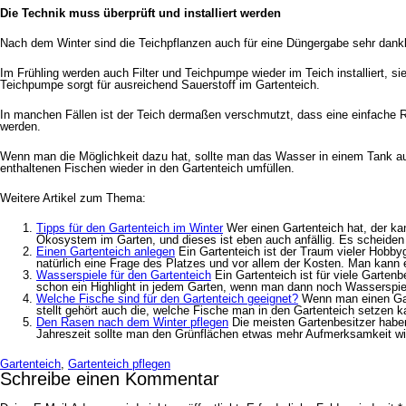
Die Technik muss überprüft und installiert werden
Nach dem Winter sind die Teichpflanzen auch für eine Düngergabe sehr dankb
Im Frühling werden auch Filter und Teichpumpe wieder im Teich installiert, si
Teichpumpe sorgt für ausreichend Sauerstoff im Gartenteich.
In manchen Fällen ist der Teich dermaßen verschmutzt, dass eine einfache Re
werden.
Wenn man die Möglichkeit dazu hat, sollte man das Wasser in einem Tank au
enthaltenen Fischen wieder in den Gartenteich umfüllen.
Weitere Artikel zum Thema:
Tipps für den Gartenteich im Winter
Wer einen Gartenteich hat, der ka
Ökosystem im Garten, und dieses ist eben auch anfällig. Es scheiden si
Einen Gartenteich anlegen
Ein Gartenteich ist der Traum vieler Hobby
natürlich eine Frage des Platzes und vor allem der Kosten. Man kann 
Wasserspiele für den Gartenteich
Ein Gartenteich ist für viele Garten
schon ein Highlight in jedem Garten, wenn man dann noch Wasserspiele 
Welche Fische sind für den Gartenteich geeignet?
Wenn man einen Gar
stellt gehört auch die, welche Fische man in den Gartenteich setzen k
Den Rasen nach dem Winter pflegen
Die meisten Gartenbesitzer haben
Jahreszeit sollte man den Grünflächen etwas mehr Aufmerksamkeit widme
Gartenteich
,
Gartenteich pflegen
Schreibe einen Kommentar