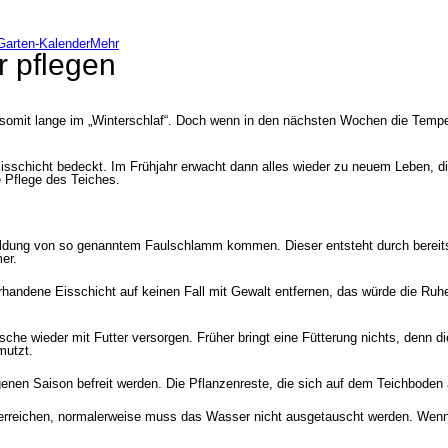
Garten-Kalender
Mehr
r pflegen
r somit lange im „Winterschlaf“. Doch wenn in den nächsten Wochen die Tempe
Eisschicht bedeckt. Im Frühjahr erwacht dann alles wieder zu neuem Leben, d
he Pflege des Teiches.
ildung von so genanntem Faulschlamm kommen. Dieser entsteht durch bereits
er.
rhandene Eisschicht auf keinen Fall mit Gewalt entfernen, das würde die Ruh
che wieder mit Futter versorgen. Früher bringt eine Fütterung nichts, denn d
mutzt.
enen Saison befreit werden. Die Pflanzenreste, die sich auf dem Teichboden
erreichen, normalerweise muss das Wasser nicht ausgetauscht werden. Wenn de