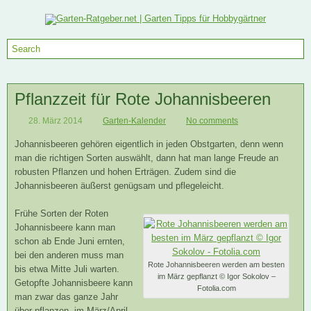
Pflanzzeit für Rote Johannisbeeren
28. März 2014
Garten-Kalender
No comments
Johannisbeeren gehören eigentlich in jeden Obstgarten, denn wenn
man die richtigen Sorten auswählt, dann hat man lange Freude an
robusten Pflanzen und hohen Erträgen. Zudem sind die
Johannisbeeren äußerst genügsam und pflegeleicht.
Frühe Sorten der Roten
Johannisbeere kann man
schon ab Ende Juni ernten,
bei den anderen muss man
Rote Johannisbeeren werden am besten
bis etwa Mitte Juli warten.
im März gepflanzt © Igor Sokolov –
Getopfte Johannisbeere kann
Fotolia.com
man zwar das ganze Jahr
über pflanzen, im März/April