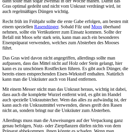
dann sollte man sogar zweimal in der Woche mähen. Damit das
Gras optimal gedeiht und nicht vom Unkraut verdrängt wird, ist
auch regelmäßiges Düngen wichtig.
Recht früh im Frühjahr sollte die erste Gabe erfolgen, am besten mit
einem speziellen
Rasendünger
. Sobald Filz und
Moos
überhand
nehmen, sollte ein Vertikutierer zum Einsatz kommen. Sollte der
Befall mit Moos sehr stark sein, kann man auch ein besonderes
Eisenpräparat verwenden, welches zum Absterben des Mooses
führt.
Das Gras wird davon nicht angegriffen, allerdings sollte man
aufpassen, dass das Mittel nicht auf Holz oder Stein gelangt, hier
kann es zu unschönen Rostflecken führen. Es gibt auch Dünger, die
bereits einen entsprechenden Eisen-Wirkstoff enthalten. Natürlich
kann man die Unkräuter auch von Hand entfernen.
Mit einem Messer sticht man das Unkraut heraus, wichtig ist dabei,
dass auch die komplette Wurzel entfernt wird, es gibt im Handel
auch spezielle Unkrautstecher. Wem das alles zu aufwändig ist, der
kann auch ein Unkrautmittel verwenden, dieses greift den Rasen
nicht an, sondern bringt nur die Unkräuter zum Absterben.
Allerdings muss man die Anweisungen auf der Verpackung ganz
genau befolgen, Nutz- oder Zierpflanzen dürfen nichts von dem
Präparat abbekommen, ihnen könnte es schaden. Wenn man