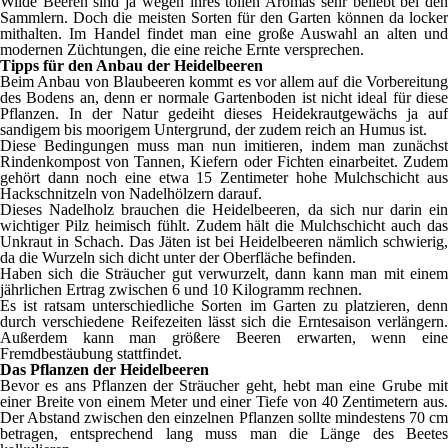
Wilde Beeren sind ja wegen ihres tollen Aromas sehr beliebt bei den
Sammlern. Doch die meisten Sorten für den Garten können da locker
mithalten. Im Handel findet man eine große Auswahl an alten und
modernen Züchtungen, die eine reiche Ernte versprechen.
Tipps für den Anbau der Heidelbeeren
Beim Anbau von Blaubeeren kommt es vor allem auf die Vorbereitung
des Bodens an, denn er normale Gartenboden ist nicht ideal für diese
Pflanzen. In der Natur gedeiht dieses Heidekrautgewächs ja auf
sandigem bis moorigem Untergrund, der zudem reich an Humus ist.
Diese Bedingungen muss man nun imitieren, indem man zunächst
Rindenkompost von Tannen, Kiefern oder Fichten einarbeitet. Zudem
gehört dann noch eine etwa 15 Zentimeter hohe Mulchschicht aus
Hackschnitzeln von Nadelhölzern darauf.
Dieses Nadelholz brauchen die Heidelbeeren, da sich nur darin ein
wichtiger Pilz heimisch fühlt. Zudem hält die Mulchschicht auch das
Unkraut in Schach. Das Jäten ist bei Heidelbeeren nämlich schwierig,
da die Wurzeln sich dicht unter der Oberfläche befinden.
Haben sich die Sträucher gut verwurzelt, dann kann man mit einem
jährlichen Ertrag zwischen 6 und 10 Kilogramm rechnen.
Es ist ratsam unterschiedliche Sorten im Garten zu platzieren, denn
durch verschiedene Reifezeiten lässt sich die Erntesaison verlängern.
Außerdem kann man größere Beeren erwarten, wenn eine
Fremdbestäubung stattfindet.
Das Pflanzen der Heidelbeeren
Bevor es ans Pflanzen der Sträucher geht, hebt man eine Grube mit
einer Breite von einem Meter und einer Tiefe von 40 Zentimetern aus.
Der Abstand zwischen den einzelnen Pflanzen sollte mindestens 70 cm
betragen, entsprechend lang muss man die Länge des Beetes