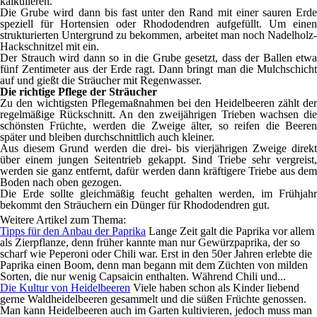
kalkulieren.
Die Grube wird dann bis fast unter den Rand mit einer sauren Erde
speziell für Hortensien oder Rhododendren aufgefüllt. Um einen
strukturierten Untergrund zu bekommen, arbeitet man noch Nadelholz-
Hackschnitzel mit ein.
Der Strauch wird dann so in die Grube gesetzt, dass der Ballen etwa
fünf Zentimeter aus der Erde ragt. Dann bringt man die Mulchschicht
auf und gießt die Sträucher mit Regenwasser.
Die richtige Pflege der Sträucher
Zu den wichtigsten Pflegemaßnahmen bei den Heidelbeeren zählt der
regelmäßige Rückschnitt. An den zweijährigen Trieben wachsen die
schönsten Früchte, werden die Zweige älter, so reifen die Beeren
später und bleiben durchschnittlich auch kleiner.
Aus diesem Grund werden die drei- bis vierjährigen Zweige direkt
über einem jungen Seitentrieb gekappt. Sind Triebe sehr vergreist,
werden sie ganz entfernt, dafür werden dann kräftigere Triebe aus dem
Boden nach oben gezogen.
Die Erde sollte gleichmäßig feucht gehalten werden, im Frühjahr
bekommt den Sträuchern ein Dünger für Rhododendren gut.
Weitere Artikel zum Thema:
Tipps für den Anbau der Paprika
Lange Zeit galt die Paprika vor allem
als Zierpflanze, denn früher kannte man nur Gewürzpaprika, der so
scharf wie Peperoni oder Chili war. Erst in den 50er Jahren erlebte die
Paprika einen Boom, denn man begann mit dem Züchten von milden
Sorten, die nur wenig Capsaicin enthalten. Während Chili und...
Die Kultur von Heidelbeeren
Viele haben schon als Kinder liebend
gerne Waldheidelbeeren gesammelt und die süßen Früchte genossen.
Man kann Heidelbeeren auch im Garten kultivieren, jedoch muss man