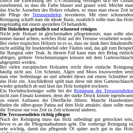
Durch die Einwirkung der UV-Strahlung verringert sich der Gehalt
zunehmend, so dass die Farbe blasser und grauer wird. Möchte man
das frische Aussehen des Holzes erhalten, so muss man etwas Zeit in
die Pflege der
Terrassendielen
investieren. Mit einer schonende
Reinigung schafft man die ideale Basis, zusätzlich sollte man das Holz
regelmäßig mit einem speziellen Öl behandeln.
Die Holzdielen gründlich und schonend reinigen
Nicht jede Holzart ist gleichermaßen pflegeintensiv, man sollte also
immer darauf achten, welches Holz auf der Terrasse verarbeitet wurde.
Bei vielen tropischen Hölzern ist es so, dass sie dank ihrer Inhaltsstoffe
nicht anfällig für Insektenbefall oder Fäulnis sind, das gilt zum Beispiel
für Bangirai oder Teak. In diesem Fall kann man den Belag einfach
abfegen, gröbere Verschmutzungen können mit dem Gartenschlauch
abgespritzt werden.
Bei vielen europäischen Holzarten reicht diese einfache Reinigung
häufig nicht aus. Um Schmutz, Algen und Moos loszuwerden setzt
man eine Seifenlauge an und arbeitet dieses mit einem Schrubber in
das Holz ein. Anschließend spült man diese mit dem Gartenschlauch
wieder gründlich ab und lässt das Holz komplett trocknen.
Ein Hochdruckreiniger sollte bei der
Reinigung der Terrassendiele
nicht zum Einsatz kommen, denn der starke Druck könnte irgendwann
zu einem Aufrauen der Oberfläche führen. Manche Hausbesitzer
finden die silber-graue Patina auf dem Holz attraktiv, dann sollte man
die Terrasse nur von Zeit zu Zeit schonend säubern.
Die Terrassendielen richtig pflegen
Nach der Reinigung muss das Holz unbedingt gut getrocknet sein,
bevor es an die Pflegemaßnahmen geht. Die vorherige Reinigung ist
sehr wichtig, damit das pflegende Öl später auch gut in das Holz