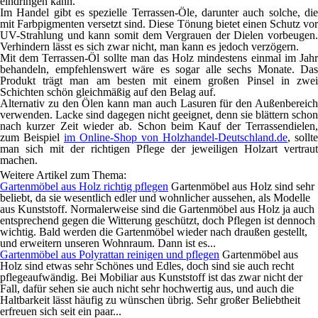
eindringen kann.
Im Handel gibt es spezielle Terrassen-Öle, darunter auch solche, die
mit Farbpigmenten versetzt sind. Diese Tönung bietet einen Schutz vor
UV-Strahlung und kann somit dem Vergrauen der Dielen vorbeugen.
Verhindern lässt es sich zwar nicht, man kann es jedoch verzögern.
Mit dem Terrassen-Öl sollte man das Holz mindestens einmal im Jahr
behandeln, empfehlenswert wäre es sogar alle sechs Monate. Das
Produkt trägt man am besten mit einem großen Pinsel in zwei
Schichten schön gleichmäßig auf den Belag auf.
Alternativ zu den Ölen kann man auch Lasuren für den Außenbereich
verwenden. Lacke sind dagegen nicht geeignet, denn sie blättern schon
nach kurzer Zeit wieder ab. Schon beim Kauf der Terrassendielen,
zum Beispiel
im Online-Shop von Holzhandel-Deutschland.de
, sollte
man sich mit der richtigen Pflege der jeweiligen Holzart vertraut
machen.
Weitere Artikel zum Thema:
Gartenmöbel aus Holz richtig pflegen
Gartenmöbel aus Holz sind sehr
beliebt, da sie wesentlich edler und wohnlicher aussehen, als Modelle
aus Kunststoff. Normalerweise sind die Gartenmöbel aus Holz ja auch
entsprechend gegen die Witterung geschützt, doch Pflegen ist dennoch
wichtig. Bald werden die Gartenmöbel wieder nach draußen gestellt,
und erweitern unseren Wohnraum. Dann ist es...
Gartenmöbel aus Polyrattan reinigen und pflegen
Gartenmöbel aus
Holz sind etwas sehr Schönes und Edles, doch sind sie auch recht
pflegeaufwändig. Bei Mobiliar aus Kunststoff ist das zwar nicht der
Fall, dafür sehen sie auch nicht sehr hochwertig aus, und auch die
Haltbarkeit lässt häufig zu wünschen übrig. Sehr großer Beliebtheit
erfreuen sich seit ein paar...