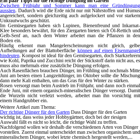
Ein paar Tipps für die richtige Düngung im Garten
Zwischen Frühjahr und Sommer kann man eine Gründüngung
aussäen
. Dadurch wird die Erde nicht nur mit Nährstoffen und Humus
angereichert, sondern gleichzeitig auch aufgelockert und vor starkem
Unkrautwuchs geschützt.
Im Gemüsegarten haben sich Lupinen, Bienenfreund und Inkarnat-
Klee besonders bewährt, für den Ziergarten bieten sich Öl-Rettich und
Gelb-Senf an, nach dem Winter arbeitet man die Pflanzen in den
Boden ein.
Häufig erkennt man Mangelerscheinungen nicht gleich, gelbe
Aufhellungen auf der Blattoberfläche
können auf einen Eisenmange
hindeuten
. Kompost ist ideal für den Gemüsegarten, doch Starkzehrern
wie Kohl, Paprika und Zucchini reicht der Stickstoff darin nicht aus, es
muss also mehrmals eine zusätzliche Düngung erfolgen.
Auch Rasenflächen brauchen Dünger, im Frühling und nochmals Mitte
Juni am besten einen Langzeitdünger, im Oktober sollte die Mischung
dann mehr Kali enthalten, um das Gras für den Winter zu stärken.
Rosen versorgt man beim Austrieb im Frühjahr, und dann noch einmal
Ende Juni, mit einem organisch-mineralischen Dünger versorgt. Damit
die Wurzeln nicht verletzt werden, arbeitet man ihn vorsichtig mit
einem Handgrubber ein.
Weitere Artikel zum Thema:
Der richtige Dünger für den Garten
Dass Dünger für den Garten
wichtig ist, dass weiss jeder Hobbygärtner, doch bei der riesigen
Auswahl fällt es nicht so leicht, die richtige Wahl zu treffen.
Nachfolgend wollen wir deshalb die verschiedenen Arten von Dünger
vorstellen. Zuerst einmal unterscheidet man zwischen organischem und
mineralischem Dünger, wobei letzte chemisch hergestellt werden,...