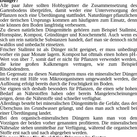
Dünger?
Alle paar Jahre sollten Hobbygärtner die Zusammensetzung des
Gartenbodens überprüfen, damit weder eine Unterversorgung der
Pflanzen noch eine Überdüngung stattfindet. Naturdünger pflanzlichen
oder tierischen Ursprungs kommen am häufigsten zum Einsatz, denn
sie können den Boden langfristig verbessern.
Zu diesen natürlichen Düngemitteln gehören zum Beispiel Stallmist,
Hornspäne, Kompost, Gründünger und Knochenmehl. Auch wenn es
sich um rein natürliche Substanzen handelt, darf man sie dennoch nicht
wahllos und unbedacht einsetzen.
Frischer Stallmist ist als Dünger nicht geeignet, er muss unbedingt
vorher ein paar Monate lagern. Kompost hat oftmals einen hohen pH-
Wert von über 7, somit darf er nicht für Pflanzen verwendet werden,
die keine großen Kalkmengen vertragen, wie zum Beispiel
Rhododendren.
Im Gegensatz zu diesen Naturdüngern muss ein mineralischer Dünger
nicht erst mit Hilfe von Mikroorganismen umgewandelt werden, die
Auflösung erfolgt bereits durch die Feuchtigkeit im Boden.
Sie eignen sich deshalb besonders für Pflanzen, die einen sehr hohen
Bedarf an Nährstoffen haben oder bereits Mangelerscheinungen
zeigen, denn die Nährstoffe sind schneller verfügbar.
Allerdings besteht bei mineralischen Düngemitteln die Gefahr, dass der
Überschuss ins Grundwasser gelangt, und dass man auch schnell bei
einer Überdüngung landet.
Bei den organisch-mineralischen Düngern kann man von den
Vorzügen der beiden vorher genannten profitieren. Die mineralischen
Nährsalze stehen unmittelbar zur Verfügung, während die organischen
Stoffe erst nach und nach abgegeben werden.