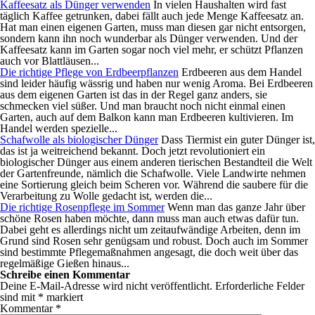
Kaffeesatz als Dünger verwenden
In vielen Haushalten wird fast
täglich Kaffee getrunken, dabei fällt auch jede Menge Kaffeesatz an.
Hat man einen eigenen Garten, muss man diesen gar nicht entsorgen,
sondern kann ihn noch wunderbar als Dünger verwenden. Und der
Kaffeesatz kann im Garten sogar noch viel mehr, er schützt Pflanzen
auch vor Blattläusen...
Die richtige Pflege von Erdbeerpflanzen
Erdbeeren aus dem Handel
sind leider häufig wässrig und haben nur wenig Aroma. Bei Erdbeeren
aus dem eigenen Garten ist das in der Regel ganz anders, sie
schmecken viel süßer. Und man braucht noch nicht einmal einen
Garten, auch auf dem Balkon kann man Erdbeeren kultivieren. Im
Handel werden spezielle...
Schafwolle als biologischer Dünger
Dass Tiermist ein guter Dünger ist,
das ist ja weitreichend bekannt. Doch jetzt revolutioniert ein
biologischer Dünger aus einem anderen tierischen Bestandteil die Welt
der Gartenfreunde, nämlich die Schafwolle. Viele Landwirte nehmen
eine Sortierung gleich beim Scheren vor. Während die saubere für die
Verarbeitung zu Wolle gedacht ist, werden die...
Die richtige Rosenpflege im Sommer
Wenn man das ganze Jahr über
schöne Rosen haben möchte, dann muss man auch etwas dafür tun.
Dabei geht es allerdings nicht um zeitaufwändige Arbeiten, denn im
Grund sind Rosen sehr genügsam und robust. Doch auch im Sommer
sind bestimmte Pflegemaßnahmen angesagt, die doch weit über das
regelmäßige Gießen hinaus...
Schreibe einen Kommentar
Deine E-Mail-Adresse wird nicht veröffentlicht.
Erforderliche Felder
sind mit
*
markiert
Kommentar
*