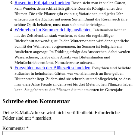
Rosen im Frühjahr schneiden
Rosen sieht man in vielen Gärten,
kein Wunder, denn schließlich gilt die Rose als Königin unter den
Blumen. Die edle Pflanze gibt es in zig Variationen, und jedes Jahr
erfreuen uns die Züchter mit neuen Sorten. Damit die Rosen auch ihre
schöne Optik behalten, muss man sich um die richtige...
Weinreben im Sommer richtig auslichten
Tafeltrauben können
mit der Zeit ziemlich stark wuchern, so dass ein regelmäßiger
Rückschnitt notwendig ist. In den Wintermonaten wird der eigentliche
Schnitt der Weinreben vorgenommen, im Sommer ist lediglich ein
Auslichten angesagt. Im Frühling erfolgt das Ausbrechen, dabei werden
Wasserschosse, Triebe ohne Ansatz von Blütenständen und
Mehrfachtriebe entfernt. Normalerweise müssen...
Forsythien nach der Blütezeit schneiden
Forsythien sind beliebte
Sträucher in heimischen Gärten, was vor allem auch an ihrer gelben
Blütenpracht liegt. Zudem sind sie sehr robust und pflegeleicht, so dass
man viele Jahre Freude an den zwei bis drei Meter hohen Pflanzen haben
kann. Sie gehören zu den Pflanzen die mit am ersten im Gartenjahr...
Schreibe einen Kommentar
Deine E-Mail-Adresse wird nicht veröffentlicht.
Erforderliche
Felder sind mit
*
markiert
Kommentar
*