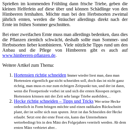
Sprießen im kommenden Frühling dann frische Triebe, geben die
kleinen Helferlein auf diese über und können Schädlinge von den
Himbeeren fernhalten. Möchte man bei den Herbstsorten zweimal
jährlich ernten, werden die Sträucher allerdings direkt nach der
Ernte im frühen Sommer geschnitten.
Bei einer zweifachen Ernte muss man allerdings bedenken, dass dies
die Pflanzen ziemlich schwächt, deshalb sollte man Sommer- und
Herbstsorten lieber kombinieren. Viele nützliche Tipps rund um den
Anbau und die Pflege von Himbeeren gibt es auch auf
www.himbeeren-pflanzen.de
.
Weitere Artikel zum Thema:
Hortensien richtig schneiden
Immer wieder liest man, dass man
Hortensien eigentlich gar nicht schneiden soll, doch das ist nicht ganz
richtig, man muss es nur zum richtigen Zeitpunkt tun, und der ist dann,
wenn die Frostperiode vorbei ist und sich die ersten Knospen zeigen.
Hortensien können mit der Zeit sehr lange Triebe ausbilden,...
Hecke richtig schneiden – Tipps und Tricks
Wer seine Hecke
ordentlich in Form bringen möchte und einen radikalen Rückschnitt
plant, der ist sollte sich nun sputen. Jetzt ist das Schneiden der Hecke
erlaubt. Setzt erst der erste Frost ein, kann das Unternehmen
wetterbedingt bis in den März des Folgejahres vereitelt werden. Ab dem
ersten März verbietet aber...