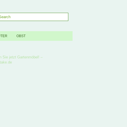
UTER
OBST
n Sie jetzt Gartenmöbel! –
take.de