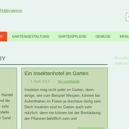
IY
GARTENGESTALTUNG
GARTENPFLEGE
GEMÜSE
KRÄ
IY
Bestelle
www.tec
Ein Insektenhotel im Garten
3. April 2013
No comments
Insekten mag nicht jeder im Garten, denn
 Handel
einige, wie zum Beispiel Wespen, können bei
nd die
Aufenthalten im Freien ja durchaus lästig sein.
t sehr
Doch Insekten sind im Garten auch sehr
odelle
nützlich, denn sie können bei der Bestäubung
er Sand
der Pflanzen behilflich sein und