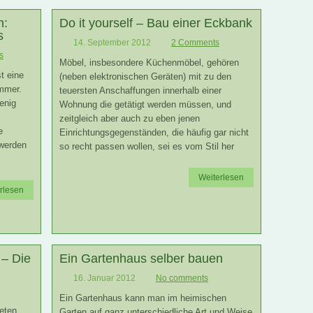
n:
Do it yourself – Bau einer Eckbank
s
14. September 2012
2 Comments
s
Möbel, insbesondere Küchenmöbel, gehören
t eine
(neben elektronischen Geräten) mit zu den
mmer.
teuersten Anschaffungen innerhalb einer
enig
Wohnung die getätigt werden müssen, und
zeitgleich aber auch zu eben jenen
e
Einrichtungsgegenständen, die häufig gar nicht
werden
so recht passen wollen, sei es vom Stil her
Weiterlesen
rlesen
 – Die
Ein Gartenhaus selber bauen
16. Januar 2012
No comments
Ein Gartenhaus kann man im heimischen
eten
Garten auf ganz unterschiedliche Art und Weise