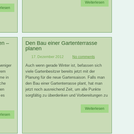
Weiterlesen
rlesen
en –
Den Bau einer Gartenterrasse
planen
17. Dezember 2012
No comments
weniger
Auch wenn gerade Winter ist, befassen sich
erem
viele Gartenbesitzer bereits jetzt mit der
me in
Planung für die neue Gartensaison. Falls man
iche
den Bau einer Gartenterrasse plant, hat man
nen
jetzt noch ausreichend Zeit, um alle Punkte
 es
sorgfältig zu überdenken und Vorbereitungen zu
Weiterlesen
rlesen