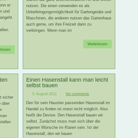
enn er
nutzen. Die einen verwenden es als
n und
Unterbringungsmöglichkeit für Gartengeräte und
 angeht.
Maschinen, die anderen nutzen das Gartenhaus
auch gerne, um ihre Freizeit darin zu
llen.
verbringen. Wenn man im
Weiterlesen
rlesen
ten
Einen Hasenstall kann man leicht
selbst bauen
s
5. August 2011
No comments
 sicher
Den für sein Haustier passenden Hasenstall im
e über
Handel zu finden ist meist nicht möglich. Also
r.
heißt die Devise: Den Hasenstall bauen wir
 man
selbst. Zunächst muss man sich über die
tellen
eigenen Wünsche im Klaren sein. Ist der
Hasenstall, den wir bauen